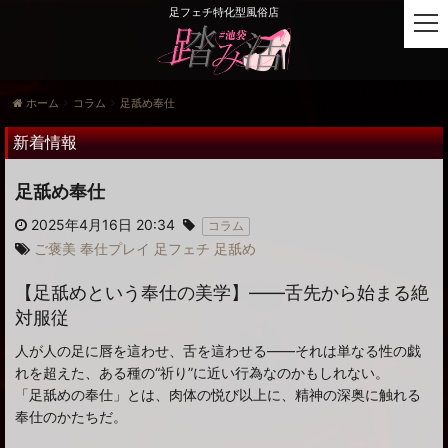
足フェチ特化型風俗店
t
o
g
g
ホーム
コラム
足舐め奉仕
l
e
新着情報
n
a
足舐め奉仕
v
i
2025年4月16日 20:34
コラム
g
ご褒美
奉仕プレイ
足フェチ
足舐め
a
t
【足舐めという奉仕の美学】——舌先から始まる絶
i
対服従
o
n
人が人の足に唇を這わせ、舌を這わせる——それは単なる性の戯
れを超えた、ある種の“祈り”に近い行為なのかもしれない。
「足舐めの奉仕」とは、肉体の悦び以上に、精神の深奥に触れる
奉仕のかたちだ。