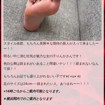
スタイル抜群、もちろん美脚☆な期待の新人が入って来ましたー
ー！！
明るい中に潜む狂気が魅力な女の子りんかさんです！
色白な脚は踏まれがいあること間違いナシ！！！踏まれないなん
て損！！
もちろんお話でも盛り上がれるいい子ですฅ( •ω• ฅ)
足のサイズは24cm──踏まれたい人、あつまれーー！！！
※
14時ごろからご案内可能となります。
※横浜関内でのご案内となります