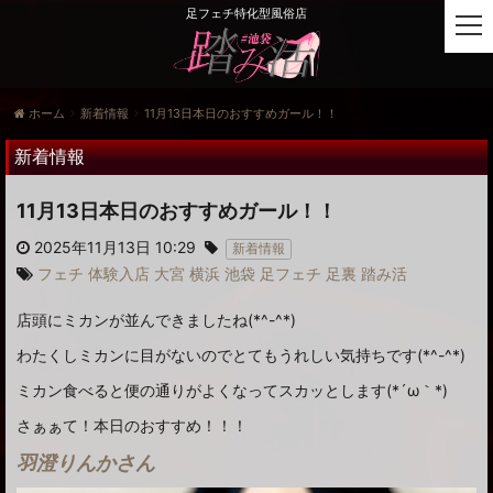
足フェチ特化型風俗店
t
o
g
g
ホーム
新着情報
11月13日本日のおすすめガール！！
l
e
新着情報
n
a
11月13日本日のおすすめガール！！
v
i
2025年11月13日 10:29
新着情報
g
フェチ
体験入店
大宮
横浜
池袋
足フェチ
足裏
踏み活
a
t
店頭にミカンが並んできましたね(*^-^*)
i
o
わたくしミカンに目がないのでとてもうれしい気持ちです(*^-^*)
n
ミカン食べると便の通りがよくなってスカッとします(*´ω｀*)
さぁぁて！本日のおすすめ！！！
羽澄りんかさん