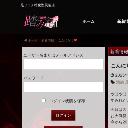
足フェチ特化型風俗店
ホーム
新着
ホーム
新着情報
こんにちは
新着情
ユーザー名またはメールアドレス
こんに
2025年
パスワード
池袋
やほやほ
すみれだよ
ログイン状態を保存
今日は久
お天気良
今から2