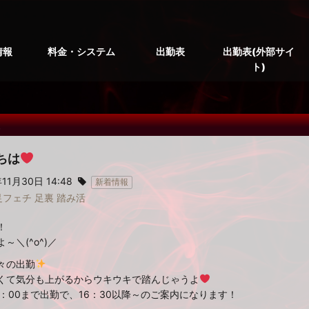
情報
料金・システム
出勤表
出勤表(外部サイ
ト)
報
ちは
11月30日 14:48
新着情報
足フェチ
足裏
踏み活
！
～＼(^o^)／
々の出勤
くて気分も上がるからウキウキで踏んじゃうよ
0：00まで出勤で、16：30以降～のご案内になります！