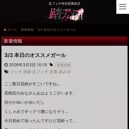
足フェチ特化型風俗店
t
o
g
g
ホーム
新着情報
3/2 本日のオススメガール
l
e
新着情報
n
a
3/2 本日のオススメガール
v
i
2026年3月2日 10:15
新着情報
g
フェチ
池袋
足フェチ
足裏
踏み活
a
t
ここ数日花粉がすごいですね…
i
o
花粉症のみなさんおはようございます。
n
目がかゆいかゆいだし
くしゃみでギックリ腰になりそう…
今日初めて知ったんですけど花粉って…