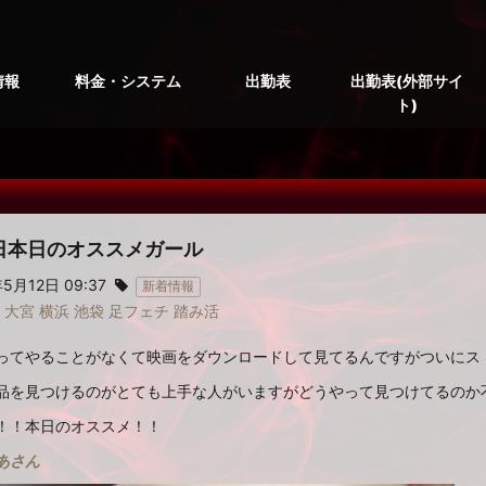
情報
料金・システム
出勤表
出勤表(外部サイ
ト)
報
2日本日のオススメガール
5月12日 09:37
新着情報
大宮
横浜
池袋
足フェチ
踏み活
ってやることがなくて映画をダウンロードして見てるんですがついにス
品を見つけるのがとても上手な人がいますがどうやって見つけてるのか
！！本日のオススメ！！
あさん