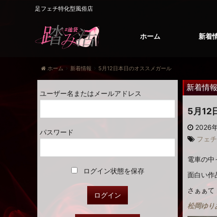
足フェチ特化型風俗店
ホーム
新着
ホーム
新着情報
5月12日本日のオススメガール
新着情
ユーザー名またはメールアドレス
5月1
2026年
パスワード
フェチ
電車の中
ログイン状態を保存
面白い作
さぁぁて
松岡ゆり