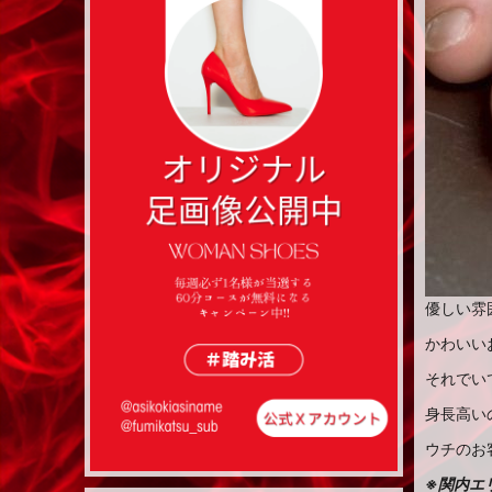
優しい雰
かわいい
それでい
身長高い
ウチのお
※関内エ