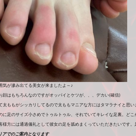
囲気が滲み出てる美女が来ましたよ～♪
お顔はもちろんなのですがオッパイとケツが、、、デカい(確信)
て太ももがシッカリしてるので太ももマニアな方にはタマラナイと思います(
のに足のサイズ小さめでトゥルトゥル、それでいてキレイな足裏。どこ
客様方には通過儀礼として彼女の足を舐めまくっていただきたいです。足
リアでのご案内となります