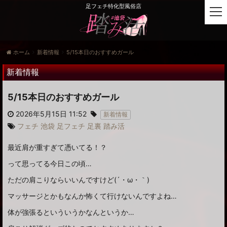
足フェチ特化型風俗店
t
o
g
g
ホーム
新着情報
5/15本日のおすすめガール
l
e
新着情報
n
a
5/15本日のおすすめガール
v
i
2026年5月15日 11:52
新着情報
g
フェチ
池袋
足フェチ
足裏
踏み活
a
t
最近肩が重すぎて憑いてる！？
i
o
って思ってる今日この頃…
n
ただの肩こりならいいんですけど(´・ω・｀)
マッサージとかもなんか怖くて行けないんですよね…
体が強張るといういうかなんというか…