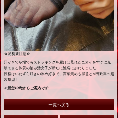
☆足臭要注意☆
汗かきで冬場でもストッキングを履けば蒸れたニオイをすぐに充
填できる体質の踏み活女子が新たに池袋に加わりました！
性格はいたずら好きの攻め好きで、言葉責めも得意とM男歓喜の超
攻撃型！
※最短19時からご案内です
一覧へ戻る