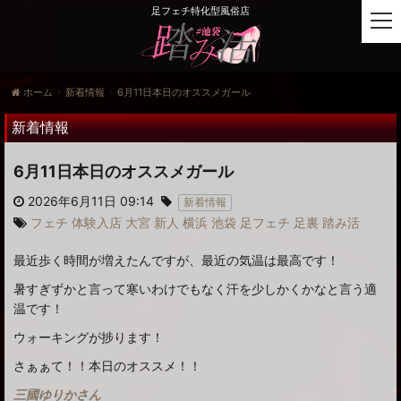
足フェチ特化型風俗店
t
o
g
g
ホーム
新着情報
6月11日本日のオススメガール
l
e
新着情報
n
a
6月11日本日のオススメガール
v
i
2026年6月11日 09:14
新着情報
g
フェチ
体験入店
大宮
新人
横浜
池袋
足フェチ
足裏
踏み活
a
t
最近歩く時間が増えたんですが、最近の気温は最高です！
i
o
暑すぎずかと言って寒いわけでもなく汗を少しかくかなと言う適
n
温です！
ウォーキングが捗ります！
さぁぁて！！本日のオススメ！！
三國ゆりかさん