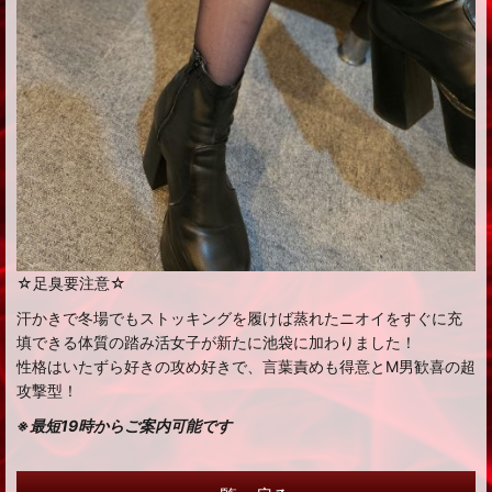
☆足臭要注意☆
汗かきで冬場でもストッキングを履けば蒸れたニオイをすぐに充
填できる体質の踏み活女子が新たに池袋に加わりました！
性格はいたずら好きの攻め好きで、言葉責めも得意とM男歓喜の超
攻撃型！
※最短19時からご案内可能です