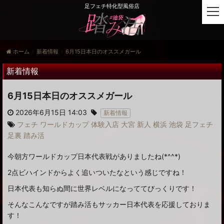
足フェチ特化型風俗店
t
o
g
g
ホーム
新着情報
6月15日本日のオススメガール
l
e
新着情報
n
a
6月15日本日のオススメガール
v
i
2026年6月15日 14:03
新着情報
g
フェチ
ワールドカップ
体験入店
大宮
新人
横浜
池袋
足フェチ
a
足裏
踏み活
t
i
今朝方ワールドカップ日本代表戦がありましたね(*^^*)
o
n
2点ビハインドからよく追いついたなという感じですね！
日本代表も知らぬ間に世界レベルになっててびっくりです！
そんなこんなですが踏み活もサッカー日本代表を応援しておりま
す！