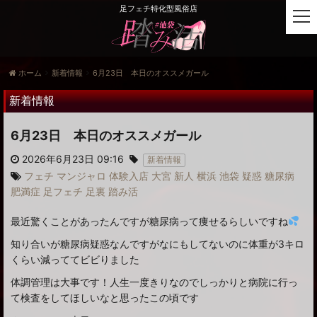
足フェチ特化型風俗店
t
o
g
g
ホーム
新着情報
6月23日 本日のオススメガール
l
e
新着情報
n
a
6月23日 本日のオススメガール
v
i
2026年6月23日 09:16
新着情報
g
フェチ
マンジャロ
体験入店
大宮
新人
横浜
池袋
疑惑
糖尿病
a
肥満症
足フェチ
足裏
踏み活
t
i
最近驚くことがあったんですが糖尿病って痩せるらしいですね
o
n
知り合いが糖尿病疑惑なんですがなにもしてないのに体重が3キロ
くらい減っててビビりました
体調管理は大事です！人生一度きりなのでしっかりと病院に行っ
て検査をしてほしいなと思ったこの頃です