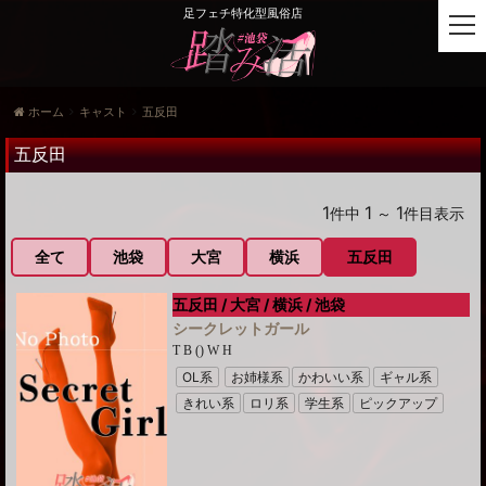
足フェチ特化型風俗店
t
o
g
g
ホーム
キャスト
五反田
l
e
五反田
n
a
v
1
1
1
件中
～
件目表示
i
g
全て
池袋
大宮
横浜
五反田
a
t
五反田 / 大宮 / 横浜 / 池袋
i
シークレットガール
o
T B () W H
n
OL系
お姉様系
かわいい系
ギャル系
きれい系
ロリ系
学生系
ピックアップ