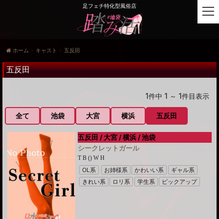
足フェチ特化型風俗店
t
o
g
g
ホーム
キャスト
五反田
l
e
五反田
n
a
v
1
1
1
件中
～
件目表示
i
g
全て
池袋
大宮
横浜
五反田
a
t
五反田 / 大宮 / 横浜 / 池袋
i
シークレットガール
o
T B () W H
n
OL系
お姉様系
かわいい系
ギャル系
きれい系
ロリ系
学生系
ピックアップ