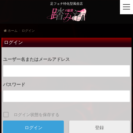
足フェチ特化型風俗店
t
o
g
g
ホーム
ログイン
l
e
ログイン
n
a
v
ユーザー名またはメールアドレス
i
g
a
t
パスワード
i
o
n
ログイン状態を保存する
登録