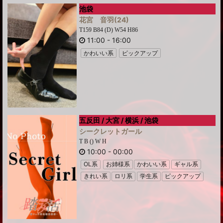
池袋
花宮 音羽
(24)
T159 B84 (D) W54 H86
11:00
-
16:00
かわいい系
ピックアップ
五反田 / 大宮 / 横浜 / 池袋
シークレットガール
T B () W H
10:00
-
00:00
OL系
お姉様系
かわいい系
ギャル系
きれい系
ロリ系
学生系
ピックアップ