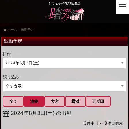
足フェチ特化型風俗店
t
o
g
g
ホーム
出勤予定
l
e
出勤予定
n
a
日付
v
i
g
a
絞り込み
t
i
o
n
全て
池袋
大宮
横浜
五反田
2024年8月3日(土) の出勤
3
1
3
件中
～
件目表示