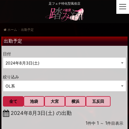
足フェチ特化型風俗店
t
o
g
g
ホーム
出勤予定
l
e
出勤予定
n
a
日付
v
i
g
a
絞り込み
t
i
o
n
全て
池袋
大宮
横浜
五反田
2024年8月3日(土) の出勤
1
1
1
件中
～
件目表示