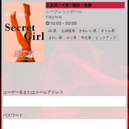
五反田 / 大宮 / 横浜 / 池袋
シークレットガール
T B () W H
10:00
-
00:00
OL系
お姉様系
かわいい系
ギャル系
きれい系
ロリ系
学生系
ピックアップ
ユーザー名またはメールアドレス
パスワード