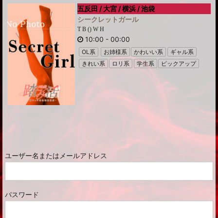
五反田 / 大宮 / 横浜 / 池袋
シークレットガール
T B () W H
10:00
-
00:00
OL系
お姉様系
かわいい系
ギャル系
きれい系
ロリ系
学生系
ピックアップ
ユーザー名またはメールアドレス
パスワード