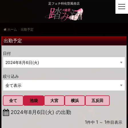
足フェチ特化型風俗店
t
o
g
g
ホーム
出勤予定
l
e
出勤予定
n
a
日付
v
i
g
a
絞り込み
t
i
o
n
全て
池袋
大宮
横浜
五反田
2024年8月6日(火) の出勤
1
1
1
件中
～
件目表示