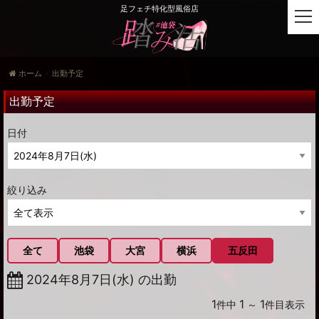
足フェチ特化型風俗店
t
o
g
g
ホーム
出勤予定
l
e
出勤予定
n
a
日付
v
i
g
a
絞り込み
t
i
o
n
全て
池袋
大宮
横浜
五反田
2024年8月7日(水) の出勤
1
1
1
件中
～
件目表示