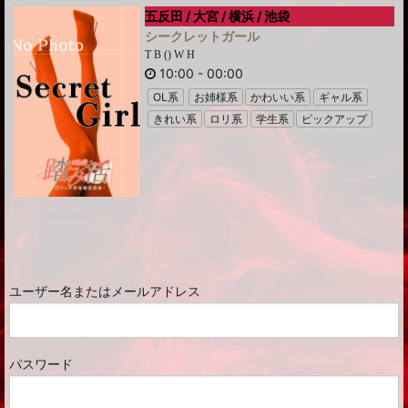
五反田 / 大宮 / 横浜 / 池袋
シークレットガール
T B () W H
10:00
-
00:00
OL系
お姉様系
かわいい系
ギャル系
きれい系
ロリ系
学生系
ピックアップ
ユーザー名またはメールアドレス
パスワード