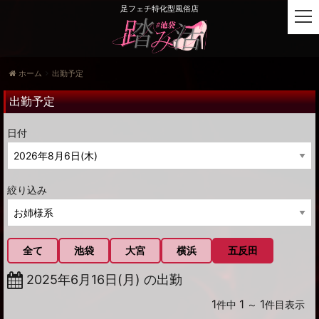
足フェチ特化型風俗店
t
o
g
g
ホーム
出勤予定
l
e
出勤予定
n
a
日付
v
i
g
a
絞り込み
t
i
o
n
全て
池袋
大宮
横浜
五反田
2025年6月16日(月) の出勤
1
1
1
件中
～
件目表示