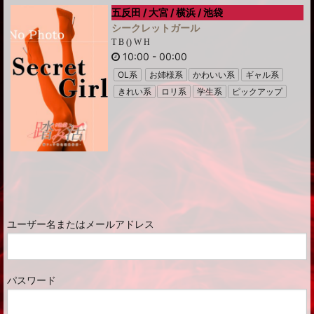
五反田 / 大宮 / 横浜 / 池袋
シークレットガール
T B () W H
10:00
-
00:00
OL系
お姉様系
かわいい系
ギャル系
きれい系
ロリ系
学生系
ピックアップ
ユーザー名またはメールアドレス
パスワード