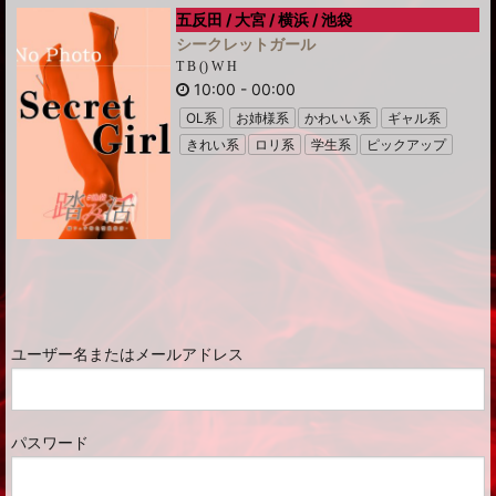
五反田 / 大宮 / 横浜 / 池袋
シークレットガール
T B () W H
10:00
-
00:00
OL系
お姉様系
かわいい系
ギャル系
きれい系
ロリ系
学生系
ピックアップ
ユーザー名またはメールアドレス
パスワード