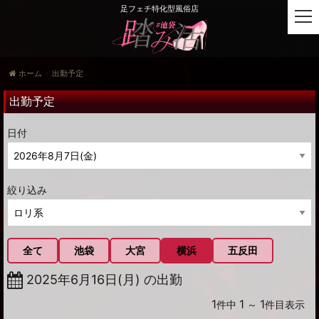
足フェチ特化型風俗店
t
o
g
g
ホーム
出勤予定
l
e
出勤予定
n
a
日付
v
i
g
a
絞り込み
t
i
o
n
全て
池袋
大宮
横浜
五反田
2025年6月16日(月) の出勤
1
1
1
件中
～
件目表示