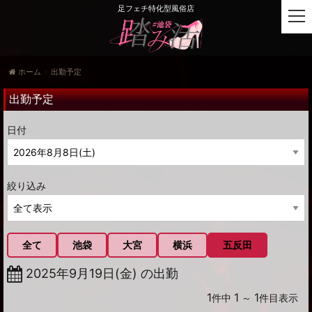
足フェチ特化型風俗店
t
o
g
g
ホーム
出勤予定
l
e
出勤予定
n
a
日付
v
i
g
a
絞り込み
t
i
o
n
全て
池袋
大宮
横浜
五反田
2025年9月19日(金) の出勤
1
1
1
件中
～
件目表示