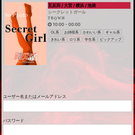
五反田 / 大宮 / 横浜 / 池袋
シークレットガール
T B () W H
10:00
-
00:00
OL系
お姉様系
かわいい系
ギャル系
きれい系
ロリ系
学生系
ピックアップ
ユーザー名またはメールアドレス
パスワード