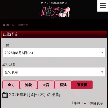
足フェチ特化型風俗店
t
o
g
g
ホーム
出勤予定
l
e
出勤予定
n
a
日付
v
i
g
a
絞り込み
t
i
o
n
全て
池袋
大宮
横浜
五反田
2026年6月4日(木) の出勤
1
1
1
件中
～
件目表示