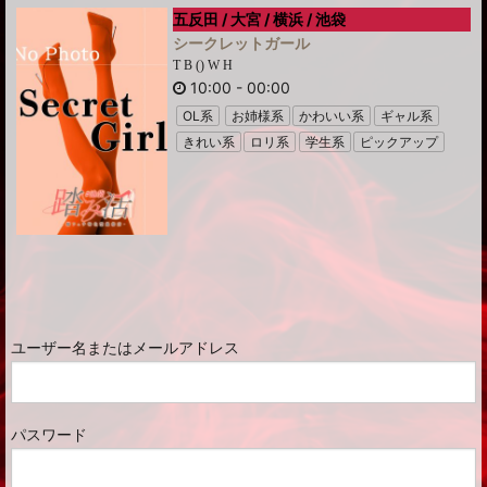
五反田 / 大宮 / 横浜 / 池袋
シークレットガール
T B () W H
10:00
-
00:00
OL系
お姉様系
かわいい系
ギャル系
きれい系
ロリ系
学生系
ピックアップ
ユーザー名またはメールアドレス
パスワード