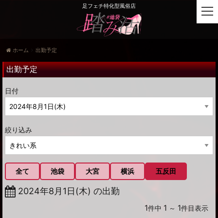
足フェチ特化型風俗店
t
o
g
g
ホーム
出勤予定
l
e
出勤予定
n
a
日付
v
i
g
a
絞り込み
t
i
o
n
全て
池袋
大宮
横浜
五反田
2024年8月1日(木) の出勤
1
1
1
件中
～
件目表示