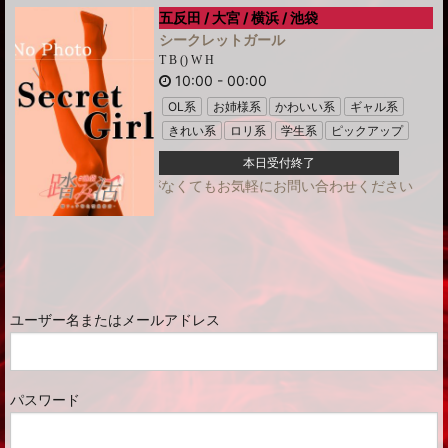
五反田 / 大宮 / 横浜 / 池袋
シークレットガール
T B () W H
10:00
-
00:00
OL系
お姉様系
かわいい系
ギャル系
きれい系
ロリ系
学生系
ピックアップ
本日受付終了
!!出勤表に名前がなくてもお気軽にお問い合わせください
ユーザー名またはメールアドレス
パスワード