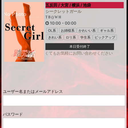
五反田 / 大宮 / 横浜 / 池袋
シークレットガール
T B () W H
10:00
-
00:00
OL系
お姉様系
かわいい系
ギャル系
きれい系
ロリ系
学生系
ピックアップ
本日受付終了
!!出勤表に名前がなくてもお気軽にお問い合わせください
ユーザー名またはメールアドレス
パスワード