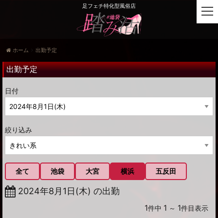
足フェチ特化型風俗店
t
o
g
g
ホーム
出勤予定
l
e
出勤予定
n
a
日付
v
i
g
a
絞り込み
t
i
o
n
全て
池袋
大宮
横浜
五反田
2024年8月1日(木) の出勤
1
1
1
件中
～
件目表示