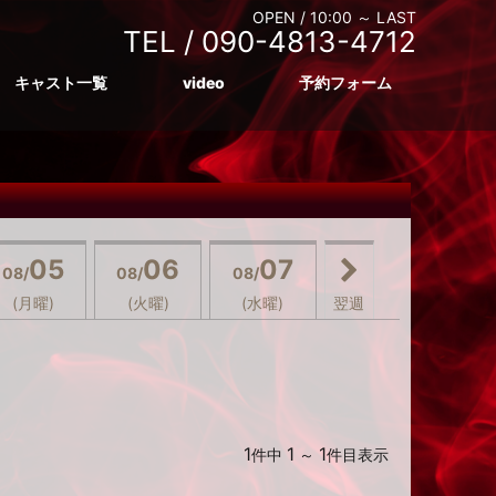
OPEN /
10:00 ～ LAST
TEL /
090-4813-4712
キャスト一覧
video
予約フォーム
05
06
07
08/
08/
08/
(月曜)
(火曜)
(水曜)
翌週
1
1
1
件中
～
件目表示