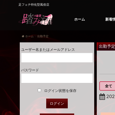
足フェチ特化型風俗店
ホーム
新着
ホーム
出勤予定
出勤予
ユーザー名またはメールアドレス
パスワード
全て
ログイン状態を保存
20