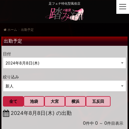
足フェチ特化型風俗店
t
o
g
g
ホーム
出勤予定
l
e
出勤予定
n
a
日付
v
i
g
a
絞り込み
t
i
o
n
全て
池袋
大宮
横浜
五反田
2024年8月8日(木) の出勤
0
0
0
件中
～
件目表示