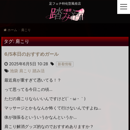
足フェチ特化型風俗店
t
o
g
g
ホーム
肩こり
l
e
タグ:
肩こり
n
a
6/5本日のおすすめガール
v
i
2025年6月5日 10:28
新着情報
g
池袋
肩こり
踏み活
a
最近肩が重すぎて憑いてる！？
t
i
って思ってる今日この頃…
o
n
ただの肩こりならいいんですけど(´・ω・｀)
マッサージとかもなんか怖くて行けないんですよね…
体が強張るといういうかなんというか…
肩こり解消グッズ的なのでおすすめありますか？