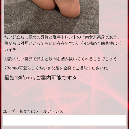
幼い顔立ちに低めの身長と近年トレンドの「肉食系高身長女子」
像からは対局といってもいい存在ですが、心に秘めた凶暴性はピ
カイチ
屈託のない笑顔で顔面と股間を踏み抜いてくれることでしょう
23cmの可愛らしくちいさな足を全身でご堪能くださいね
最短13時からご案内可能です☆
ユーザー名またはメールアドレス