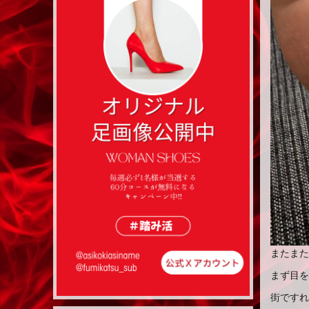
またまた
まず目を
街ですれ