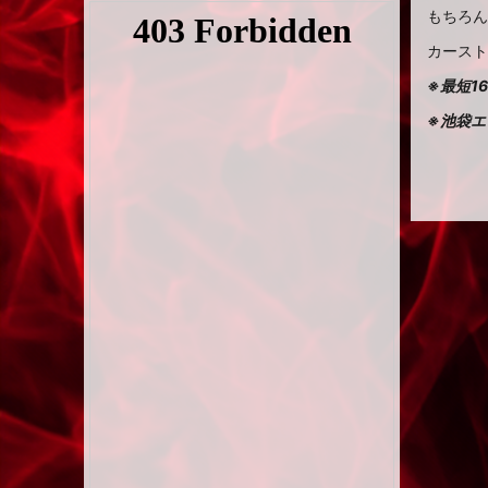
もちろん
カースト
※最短1
※池袋エ