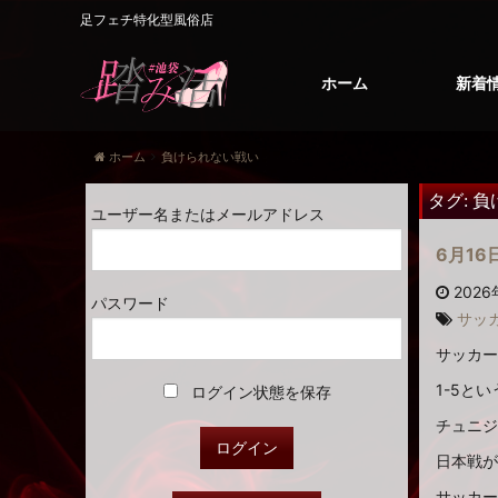
足フェチ特化型風俗店
ホーム
新着
ホーム
負けられない戦い
タグ:
負
ユーザー名またはメールアドレス
6月1
2026
パスワード
サッ
サッカー
1-5と
ログイン状態を保存
チュニジ
日本戦が
サッカー