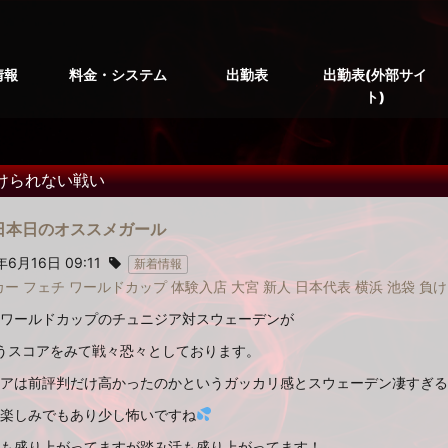
情報
料金・システム
出勤表
出勤表(外部サイ
ト)
けられない戦い
6日本日のオススメガール
年6月16日 09:11
新着情報
カー
フェチ
ワールドカップ
体験入店
大宮
新人
日本代表
横浜
池袋
負け
ワールドカップのチュニジア対スウェーデンが
いうスコアをみて戦々恐々としております。
アは前評判だけ高かったのかというガッカリ感とスウェーデン凄すぎる
楽しみでもあり少し怖いですね
も盛り上がってますが踏み活も盛り上がってます！