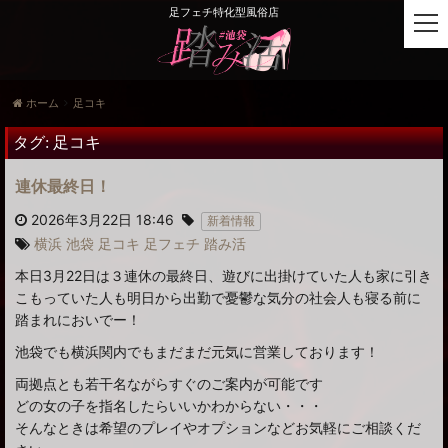
足フェチ特化型風俗店
t
o
g
g
ホーム
足コキ
l
e
タグ:
足コキ
n
a
連休最終日！
v
i
2026年3月22日 18:46
新着情報
g
横浜
池袋
足コキ
足フェチ
踏み活
a
本日3月22日は３連休の最終日、遊びに出掛けていた人も家に引き
t
i
こもっていた人も明日から出勤で憂鬱な気分の社会人も寝る前に
o
踏まれにおいでー！
n
池袋でも横浜関内でもまだまだ元気に営業しております！
両拠点とも若干名ながらすぐのご案内が可能です
どの女の子を指名したらいいかわからない・・・
そんなときは希望のプレイやオプションなどお気軽にご相談くだ