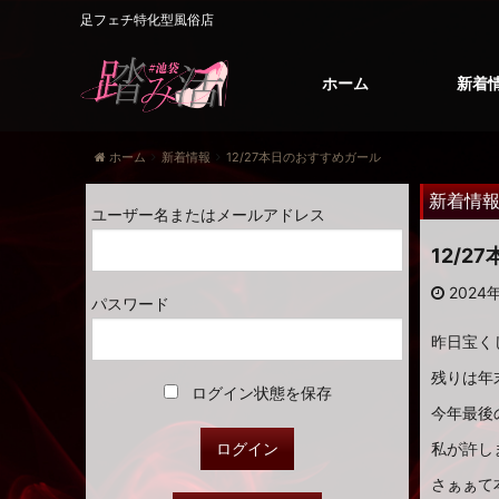
足フェチ特化型風俗店
ホーム
新着
ホーム
新着情報
12/27本日のおすすめガール
新着情
ユーザー名またはメールアドレス
12/
2024年
パスワード
昨日宝く
残りは年
ログイン状態を保存
今年最後
私が許し
さぁぁて