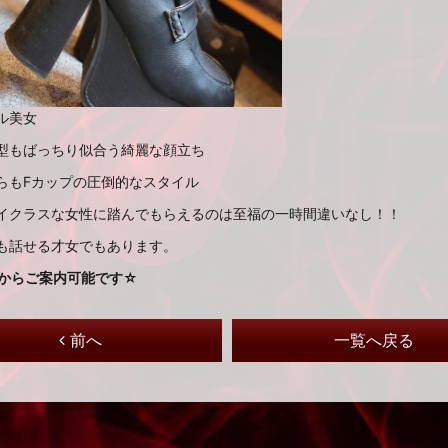
ル美女
型もばっちり似合う綺麗な顔立ち
らもFカップの圧倒的なスタイル
イクラスな女性に踏んでもらえるのは至福の一時間違いなし！！
も話せる才女でもあります。
時からご案内可能です☆
前へ
一覧へ戻る