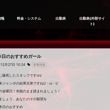
情報
料金・システム
出勤表
出勤表(外部サイ
ト)
報
27本日のおすすめガール
12月27日 10:24
新着情報
じ爆死したスタッフですorz
末ジャンボの結果次第ですね(/・ω・)/
の金曜日！本能のまま踏まれましょう！
ましょう、あなたのその願望を
本日のおすすめ