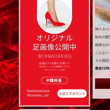
神スタイ
短めの髪
細身なが
こんなハ
３カ国語
最短12