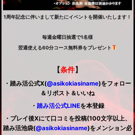
1周年記念に伴いまして新たにイベントを開催いたします！
毎週金曜日抽選で1名様
翌週使える60分コース無料券をプレゼント
【
条件
】
・踏み活公式X(
@asikokiasiname
)をフォロー
＆リポスト＆いいね
・
踏み活公式LINE
を本登録
・プレイ後Xにて口コミを投稿(100文字以上、
踏み活池袋(
@asikokiasiname
)をメンション必