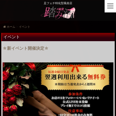
足フェチ特化型風俗店
t
o
g
g
ホーム
イベント
l
e
イベント
n
a
☆新イベント開催決定☆
v
i
g
a
t
i
o
n