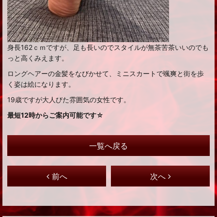
身長162ｃｍですが、足も長いのでスタイルが無茶苦茶いいのでも
っと高くみえます。
ロングヘアーの金髪をなびかせて、ミニスカートで颯爽と街を歩
く姿は絵になります。
19歳ですが大人びた雰囲気の女性です。
最短12時からご案内可能です☆
一覧へ戻る
前へ
次へ