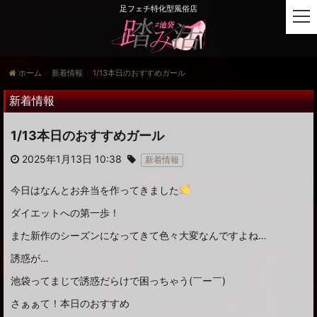
足フェチ特化型風俗店
t
o
g
g
ホーム
新着情報
1/13本日のおすすめガール
l
e
新着情報
n
a
1/13本日のおすすめガール
v
i
2025年1月13日 10:38
新着情報
g
a
今日はなんとお弁当を作ってきました
t
i
ダイエットへの第一歩！
o
また新作のシーズンになってきて色々大変なんですよね…
n
誘惑が…
池袋ってまじで誘惑だらけで困っちゃう(￣ー￣)
さぁぁて！本日のおすすめ