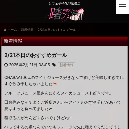
足フェチ特化型風俗店
t
o
g
g
ホーム
新着情報
2/21本日のおすすめガール
l
e
新着情報
n
a
2/21本日のおすすめガール
v
i
2025年2月21日 08:05
新着情報
g
a
CHABAA100%のスイカジュース好きなんですけど美味しすぎて1L
t
すぐ飲み干しちゃいました
i
o
フルーツジュース屋さんにあるスイカジュースも好きです。
n
田舎住みなんでよくご近所さんからスイカのおすそ分けがあって
夏はずっと食べてましたw
種取るのがめんどくさいですけどね←
ぺってするの嫌なんでいつもフォークで先に種えぐりだしてまし