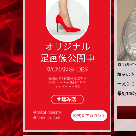
春の爽や
細身の体
一見とて
最短14