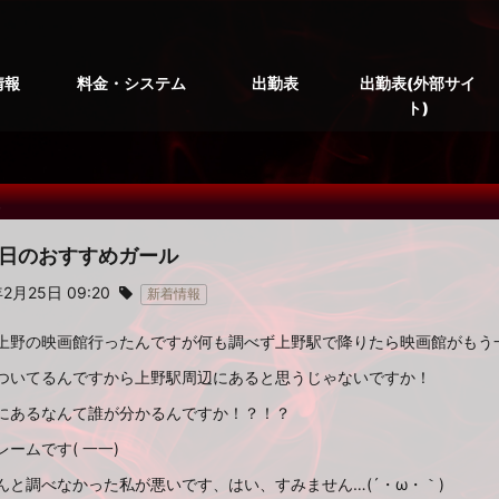
情報
料金・システム
出勤表
出勤表(外部サイ
ト)
報
5本日のおすすめガール
2月25日 09:20
新着情報
上野の映画館行ったんですが何も調べず上野駅で降りたら映画館がもう一
ついてるんですから上野駅周辺にあると思うじゃないですか！
にあるなんて誰が分かるんですか！？！？
ームです( 一一)
んと調べなかった私が悪いです、はい、すみません…(´・ω・｀)