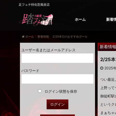
足フェチ特化型風俗店
ホーム
新着
ホーム
新着情報
2/25本日のおすすめガール
新着情
ユーザー名またはメールアドレス
2/2
2025年
パスワード
つい最近
上野って
ログイン状態を保存
御徒町駅
というクレ
まぁちゃ