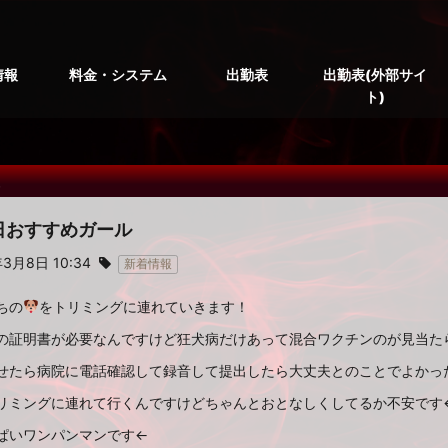
情報
料金・システム
出勤表
出勤表(外部サイ
ト)
報
本日おすすめガール
年3月8日 10:34
新着情報
ちの
をトリミングに連れていきます！
の証明書が必要なんですけど狂犬病だけあって混合ワクチンのが見当た
せたら病院に電話確認して録音して提出したら大丈夫とのことでよかったです(
リミングに連れて行くんですけどちゃんとおとなしくしてるか不安です
ぱいワンパンマンです←