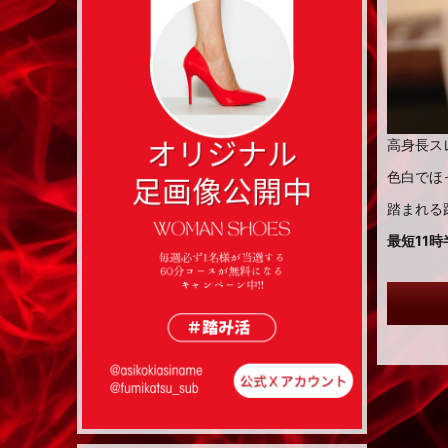
高身長ス
色白でほ
踏まれる
最短11