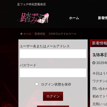
足フェチ特化型風俗店
ホーム
新着
ホーム
新着情報
3/8本日おすすめガール
新着情
ユーザー名またはメールアドレス
3/8
2025
パスワード
今日はう
ワクチン
ログイン状態を保存
問い合わ
初めてト
元気いっ