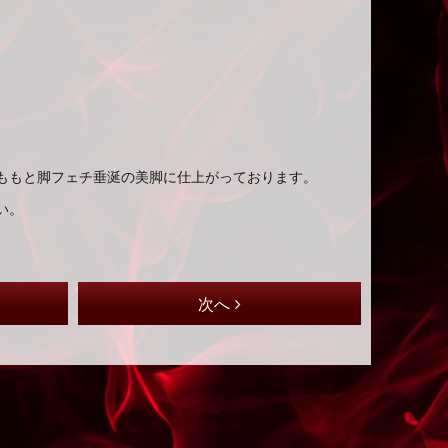
ももと脚フェチ垂涎の美脚に仕上がっております。
い。
次へ