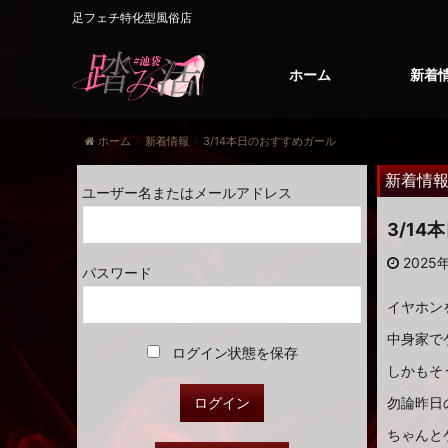
足フェチ特化型風俗店
ホーム
新着
ホーム
新着情報
3/14本日のおすすめガール
新着情
ユーザー名またはメールアドレス
3/1
2025年
パスワード
イヤホン
中身家で
ログイン状態を保存
しかもそ
勿論昨日
ちゃんと