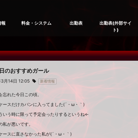
情報
料金・システム
出勤表
出勤表(外部サイ
ト)
報
4本日のおすすめガール
3月14日 12:05
新着情報
を忘れた今日この頃。
ケースだけカバンに入ってました(´・ω・｀)
ういう時に限って予定会ったりするというね←
の私が悪いです。
ケースに直さなかった私が(´・ω・｀)