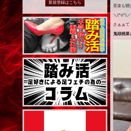
新規登録はこちら
音楽も聴
＼(^o^)／
さぁぁて
鬼頭桃菜