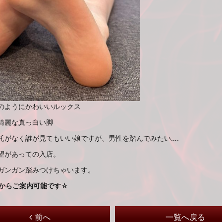
のようにかわいいルックス
綺麗な真っ白い脚
託がなく誰が見てもいい娘ですが、男性を踏んでみたい….
望があっての入店。
ガンガン踏みつけちゃいます。
時からご案内可能です☆
前へ
一覧へ戻る