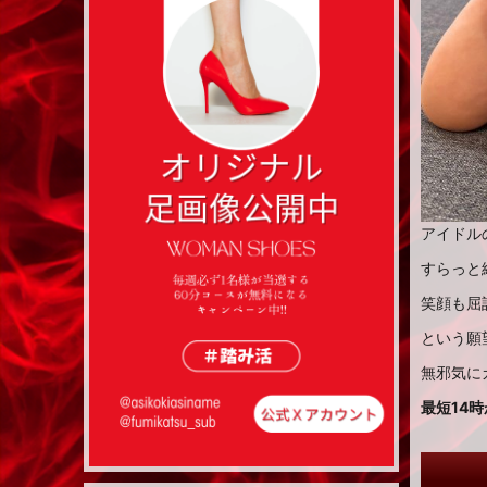
アイドル
すらっと
笑顔も屈
という願
無邪気に
最短14