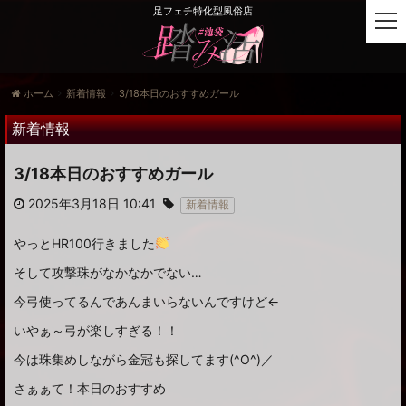
足フェチ特化型風俗店
t
o
g
g
ホーム
新着情報
3/18本日のおすすめガール
l
e
新着情報
n
a
3/18本日のおすすめガール
v
i
2025年3月18日 10:41
新着情報
g
a
やっとHR100行きました
t
i
そして攻撃珠がなかなかでない…
o
今弓使ってるんであんまいらないんですけど←
n
いやぁ～弓が楽しすぎる！！
今は珠集めしながら金冠も探してます(^O^)／
さぁぁて！本日のおすすめ