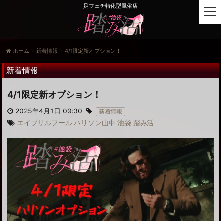
足フェチ特化型風俗店
t
o
g
g
ホーム
新着情報
4/1限定新オプション！
l
e
新着情報
n
a
4/1限定新オプション！
v
i
2025年4月1日 09:30
新着情報
g
エイプリルフール
ハリソン山中
池袋
踏み活
a
t
i
o
n