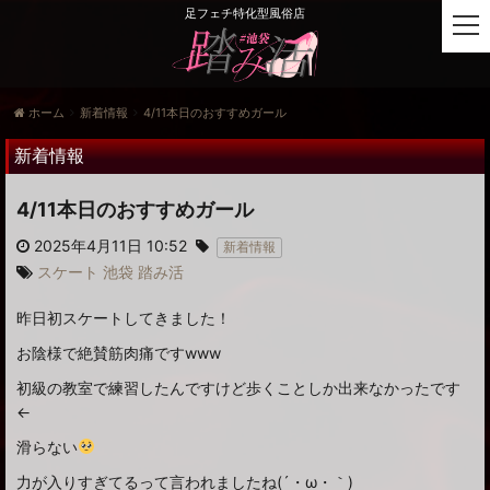
足フェチ特化型風俗店
t
o
g
g
ホーム
新着情報
4/11本日のおすすめガール
l
e
新着情報
n
a
4/11本日のおすすめガール
v
i
2025年4月11日 10:52
新着情報
g
スケート
池袋
踏み活
a
t
昨日初スケートしてきました！
i
o
お陰様で絶賛筋肉痛ですwww
n
初級の教室で練習したんですけど歩くことしか出来なかったです
←
滑らない
力が入りすぎてるって言われましたね(´・ω・｀)