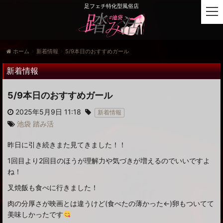
足フェチ特化型風俗店
t
o
g
g
ホーム
新着情報
5/9本日のおすすめガール
l
e
新着情報
n
a
5/9本日のおすすめガール
v
i
2025年5月9日 11:18
新着情報
g
池袋
踏み活
a
t
昨日に引き続きまた見てきました！！
i
o
1回目より2回目のほうが理解力や気づきが増えるのでいいですよ
n
ね！
叉焼飯も食べに行きました！
肉の分厚さが映画とは違うけど(食べたの薄かった←)卵もついてて
美味しかったです