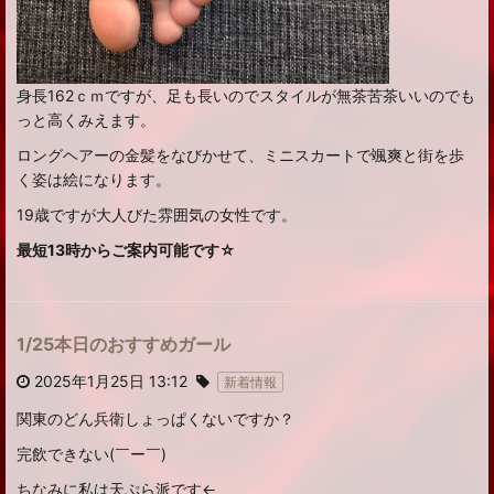
身長162ｃｍですが、足も長いのでスタイルが無茶苦茶いいのでも
っと高くみえます。
ロングヘアーの金髪をなびかせて、ミニスカートで颯爽と街を歩
く姿は絵になります。
19歳ですが大人びた雰囲気の女性です。
最短13時からご案内可能です☆
1/25本日のおすすめガール
2025年1月25日 13:12
新着情報
関東のどん兵衛しょっぱくないですか？
完飲できない(￣ー￣)
ちなみに私は天ぷら派です←