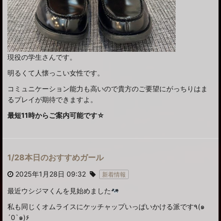
現役の学生さんです。
明るくて人懐っこい女性です。
コミュニケーション能力も高いので貴方のご要望にがっちりはま
るプレイが期待できますよ。
最短11時からご案内可能です☆
1/28本日のおすすめガール
2025年1月28日 09:32
新着情報
最近ウシジマくんを見始めました
私も同じくオムライスにケッチャップいっぱいかける派です٩(๑
´0`๑)۶