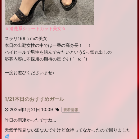
☆清楚系ショートカット美女☆
スラリ168ｃｍの美女
本日の出勤女性の中では一番の高身長！！！
ハイヒールで男性を踏んでみたいというSっ気丸出しの
応募内容に即採用の期待の星です(｀･ω･´)ゞ
一度お遊びくださいませ♪
1/21本日のおすすめガール
2025年1月21日 10:09
新着情報
昨日の雨凄かったですね…
天気予報見ない派なんですけど傘持ってなかったので困りました