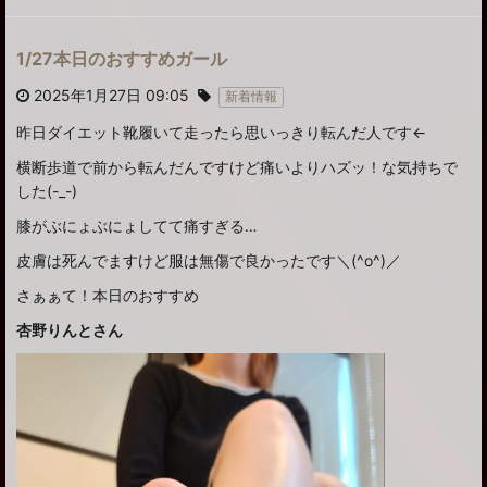
1/27本日のおすすめガール
2025年1月27日 09:05
新着情報
昨日ダイエット靴履いて走ったら思いっきり転んだ人です←
横断歩道で前から転んだんですけど痛いよりハズッ！な気持ちで
した(-_-)
膝がぶにょぶにょしてて痛すぎる…
皮膚は死んでますけど服は無傷で良かったです＼(^o^)／
さぁぁて！本日のおすすめ
杏野りんとさん