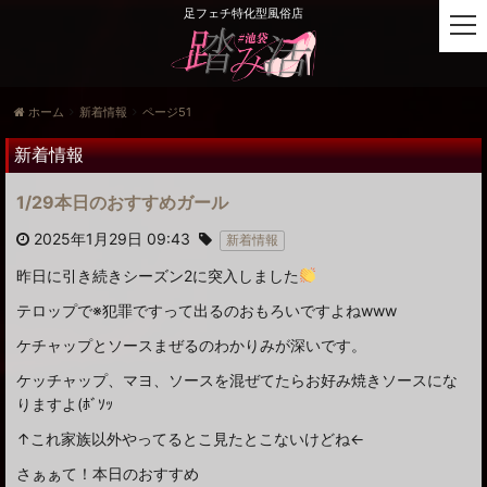
足フェチ特化型風俗店
t
o
g
g
ホーム
新着情報
ページ51
l
e
新着情報
n
a
1/29本日のおすすめガール
v
i
2025年1月29日 09:43
新着情報
g
昨日に引き続きシーズン2に突入しました
a
t
テロップで※犯罪ですって出るのおもろいですよねwww
i
ケチャップとソースまぜるのわかりみが深いです。
o
n
ケッチャップ、マヨ、ソースを混ぜてたらお好み焼きソースにな
りますよ(ﾎﾞｿｯ
↑これ家族以外やってるとこ見たとこないけどね←
さぁぁて！本日のおすすめ