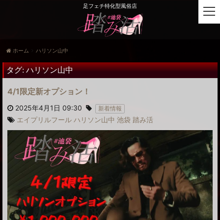
足フェチ特化型風俗店
t
o
g
g
ホーム
ハリソン山中
l
e
タグ:
ハリソン山中
n
a
4/1限定新オプション！
v
i
2025年4月1日 09:30
新着情報
g
エイプリルフール
ハリソン山中
池袋
踏み活
a
t
i
o
n