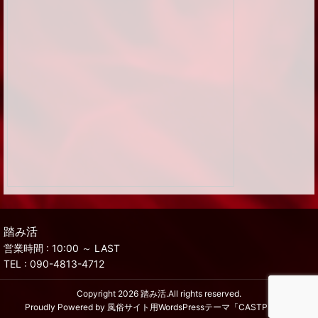
踏み活
営業時間 : 10:00 ～ LAST
TEL :
090-4813-4712
Copyright 2026
踏み活
.All rights reserved.
Proudly Powered by
風俗サイト用WordsPressテーマ「CASTPRO5」