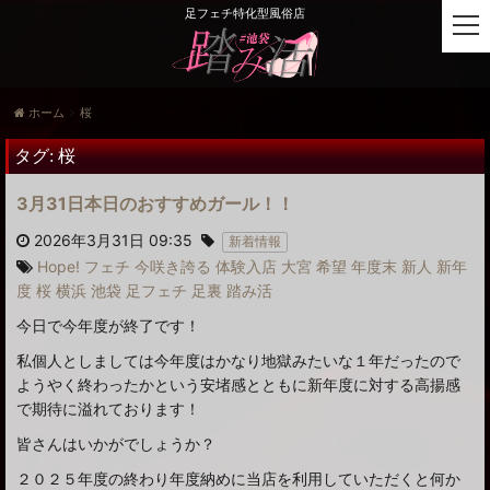
足フェチ特化型風俗店
t
o
g
g
ホーム
桜
l
e
タグ:
桜
n
a
3月31日本日のおすすめガール！！
v
i
2026年3月31日 09:35
新着情報
g
Hope!
フェチ
今咲き誇る
体験入店
大宮
希望
年度末
新人
新年
a
度
桜
横浜
池袋
足フェチ
足裏
踏み活
t
i
今日で今年度が終了です！
o
私個人としましては今年度はかなり地獄みたいな１年だったので
n
ようやく終わったかという安堵感とともに新年度に対する高揚感
で期待に溢れております！
皆さんはいかがでしょうか？
２０２５年度の終わり年度納めに当店を利用していただくと何か