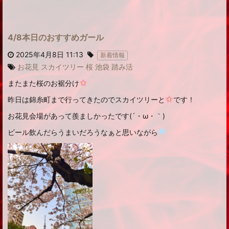
4/8本日のおすすめガール
2025年4月8日 11:13
新着情報
お花見
スカイツリー
桜
池袋
踏み活
またまた桜のお裾分け
昨日は錦糸町まで行ってきたのでスカイツリーと
です！
お花見会場があって羨ましかったです(´・ω・｀)
ビール飲んだらうまいだろうなぁと思いながら