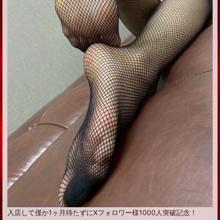
入店して僅か1ヶ月待たずにXフォロワー様1000人突破記念！