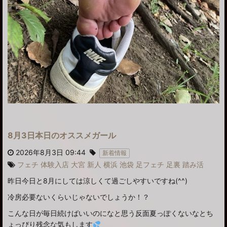
8月3日本日のオススメガール
2026年8月3日 09:44
新着情報
フェチ
体験入店
大宮
新人
横浜
池袋
足フェチ
足裏
踏み活
昨日今日と8月にしては涼しくて過ごしやすいですね(^^)
冷房必要ないくらいじゃないでしょうか！？
こんな日が毎日続けばいいのになと思う反面夏っぽくないなとち
ょっぴり残念な気もします