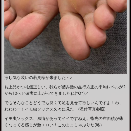
涼し気な装いの若奥様が来ました～♪
お上品かつ礼儀正しい、我らが踏み活の品行方正の平均レベルが2
から10へと確実に上がってきましたね(^O^)／
でもそんなことどうでも良くて足を見せて欲しいんですよ！わ、
わわわー！イモ虫ソックス久々に見た！(添付写真参照)
イモ虫ソックス、風情があってイイですねえ。指先の布面積が薄
くなってる感じが激エロい！このまましゃぶりた(略）