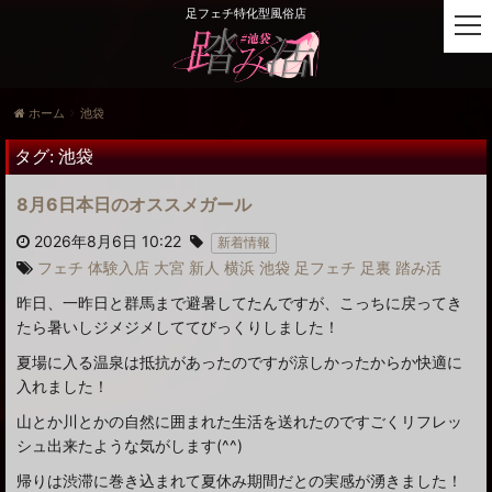
足フェチ特化型風俗店
t
o
g
g
ホーム
池袋
l
e
タグ:
池袋
n
a
8月6日本日のオススメガール
v
i
2026年8月6日 10:22
新着情報
g
フェチ
体験入店
大宮
新人
横浜
池袋
足フェチ
足裏
踏み活
a
昨日、一昨日と群馬まで避暑してたんですが、こっちに戻ってき
t
i
たら暑いしジメジメしててびっくりしました！
o
夏場に入る温泉は抵抗があったのですが涼しかったからか快適に
n
入れました！
山とか川とかの自然に囲まれた生活を送れたのですごくリフレッ
シュ出来たような気がします(^^)
帰りは渋滞に巻き込まれて夏休み期間だとの実感が湧きました！