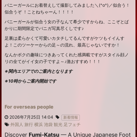
バニーガールにお着替えして撮影してみました＼(^o^)／似合う！
似合うぞ ！ことねちゃーん！！！！
バニーガールが似合う女の子なんて希少ですからね、ここぞとば
かりに期間限定でバニガ写真尽くしです♪
足裏は柔らかくて可愛いカタチしてるんですがケツもイイんす
よ！このツーケーからの足～の流れ、最高じゃないですか！
なんかボクの趣味につきあってくれた感満載ですがスタイル顔ノ
リの全てがイイ女の子ですよ～♪激おすすめ！！！
※関内エリアでのご案内となります
※10時からご案内開始です
For overseas people
2026年7月25日 14:04
新着情報
外国人
旅行
横浜
池袋
観光
足フェチ
Discover
Fumi-Katsu
— A Unique Japanese Foot