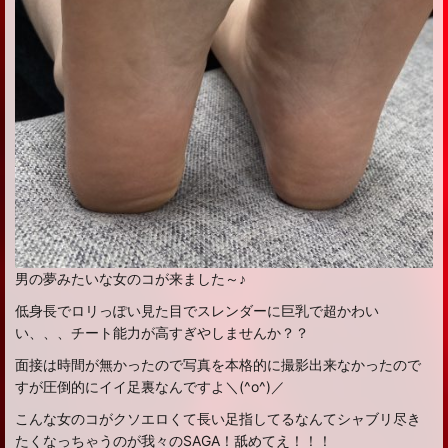
男の夢みたいな女のコが来ました～♪
低身長でロリっぽい見た目でスレンダーに巨乳で超かわい
い、、、チート能力が高すぎやしませんか？？
面接は時間が無かったので写真を本格的に撮影出来なかったので
すが圧倒的にイイ足裏なんですよ＼(^o^)／
こんな女のコがクソエロくて長い足指してるなんてシャブリ尽き
たくなっちゃうのが我々のSAGA！舐めてえ！！！