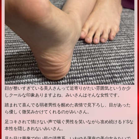
顔が整いすぎている美人さんって近寄りがたい雰囲気というか少
しクールな印象ありますよね、みいさんはそんな女性です。
踏まれて喜んでる弱者男性を醒めた表情で見下ろし、目があった
ら優しく微笑みかけてくれるのがみいさん。
足コキされて情けない声で喘ぐ男性を笑いながら攻め続けるドSな
本性を隠しきれないみいさん。
見た目は華奢で白い肌の清楚系、いわゆる薄幸の美少女みたいで