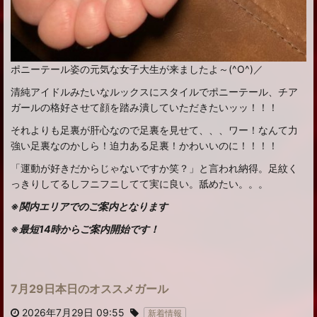
ポニーテール姿の元気な女子大生が来ましたよ～(^O^)／
清純アイドルみたいなルックスにスタイルでポニーテール、チア
ガールの格好させて顔を踏み潰していただきたいッッ！！！
それよりも足裏が肝心なので足裏を見せて、、、ワー！なんて力
強い足裏なのかしら！迫力ある足裏！かわいいのに！！！！
「運動が好きだからじゃないですか笑？」と言われ納得。足紋く
っきりしてるしフニフニしてて実に良い。舐めたい。。。
※関内エリアでのご案内となります
※最短14時からご案内開始です！
7月29日本日のオススメガール
2026年7月29日 09:55
新着情報