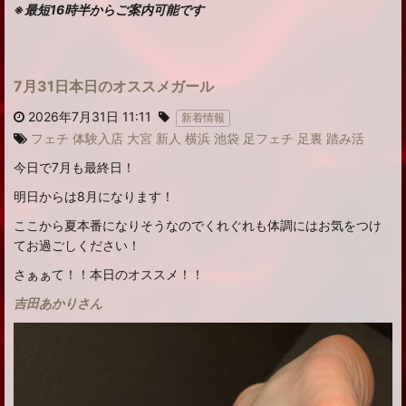
※最短16時半からご案内可能です
7月31日本日のオススメガール
2026年7月31日 11:11
新着情報
フェチ
体験入店
大宮
新人
横浜
池袋
足フェチ
足裏
踏み活
今日で7月も最終日！
明日からは8月になります！
ここから夏本番になりそうなのでくれぐれも体調にはお気をつけ
てお過ごしください！
さぁぁて！！本日のオススメ！！
吉田あかりさん