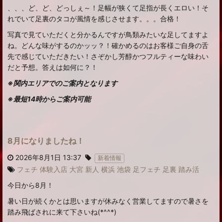
、、、ど、ど、どっしぇ～！足幅が狭くて足指が長くエロい！そ
れでいて足裏のタコが風情を感じさせます。。。合格！
写真で見ていただくと分かるんですが鳥類みたいな足してますよ
ね。どんな味がするのかッッ？！確かめるのはお客様ご自身の舌
先で感じていただきたい！さぞかし芳醇かつフルティーな味わい
だと予想。答えは如何に？！
※関内エリアでのご案内となります
※最短14時からご案内可能
8月になりましたね！
2026年8月1日 13:37
新着情報
フェチ
体験入店
大宮
新人
横浜
池袋
足フェチ
足裏
踏み活
今日から8月！
暑い日が続くかとは思いますが休みなく営業してますので暑さを
踏み飛ばされに来て下さいね(*^^*)