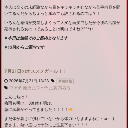
本人は全くの未経験ながら目をキラキラさせながら仕事内容を聞
いてるんだからちょっと舐めても許されるのでは？！
いろんな感情が交差しまくって大変な面接でしたが今後の活躍が
期待される女のコであることは明白ですね(*^^*)♪
※本日は池袋でのご案内となります
※13時からご案内です
7月21日のオススメガール！！
2026年7月21日 13:23
新着情報
フェチ
池袋
足フェチ
足裏
踏み活
こんにちは！
梅雨も明け、3連休も明け、
急に猛暑がやってきました！！！！
まだ体が暑さに慣れていないから体力いりますよね(´・ω・`)
皆さま、熱中症には十分にご注意下さい！！！