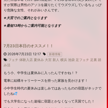
すが実際は男性のアソコを蹴りたくてウズウズしているちょっぴ
り危険な女性、それがみいさんです。
※大宮でのご案内となります
※最短13時からご案内可能となります
7月23日本日のオススメ！！
2026年7月23日 12:17
新着情報
フェチ
体験入店
夏休み
大宮
新人
横浜
池袋
足フェチ
足裏
踏
み活
もう小、中学生は夏休みに入ったんですかね！？
電車に結構キャリーケースを持った家族を見かけます！
小中学生時代の夏休みは楽しみではあったものの宿題がネックで
したね
でも大学生になった途端に宿題とかなくなって天国でした！