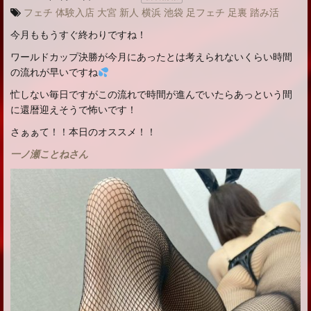
フェチ
体験入店
大宮
新人
横浜
池袋
足フェチ
足裏
踏み活
今月ももうすぐ終わりですね！
ワールドカップ決勝が今月にあったとは考えられないくらい時間
の流れが早いですね
忙しない毎日ですがこの流れで時間が進んでいたらあっという間
に還暦迎えそうで怖いです！
さぁぁて！！本日のオススメ！！
一ノ瀬ことねさん