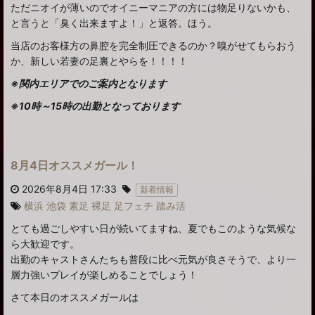
ただニオイが薄いのでオイニーマニアの方には物足りないかも、
と言うと「臭く出来ますよ！」と返答。ほう。
当店のお客様方の鼻腔を完全制圧できるのか？嗅がせてもらおう
か、新しい若妻の足裏とやらを！！！！
※関内エリアでのご案内となります
※10時～15時の出勤となっております
8月4日オススメガール！
2026年8月4日 17:33
新着情報
横浜
池袋
素足
裸足
足フェチ
踏み活
とても過ごしやすい日が続いてますね、夏でもこのような気候な
ら大歓迎です。
出勤のキャストさんたちも普段に比べ元気が良さそうで、より一
層力強いプレイが楽しめることでしょう！
さて本日のオススメガールは