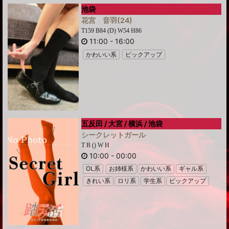
池袋
花宮 音羽
(24)
T159 B84 (D) W54 H86
11:00
-
16:00
かわいい系
ピックアップ
五反田 / 大宮 / 横浜 / 池袋
シークレットガール
T B () W H
10:00
-
00:00
OL系
お姉様系
かわいい系
ギャル系
きれい系
ロリ系
学生系
ピックアップ