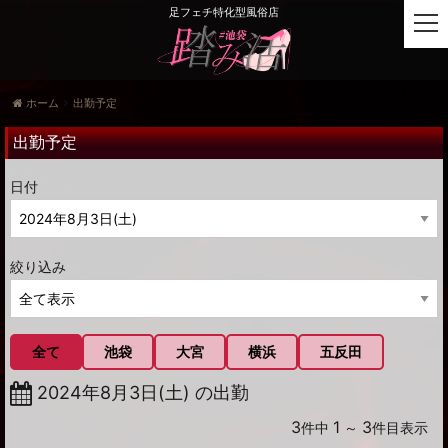
足フェチ特化型風俗店
t
o
g
g
ホーム
出勤予定
l
e
出勤予定
n
a
日付
v
i
g
a
絞り込み
t
i
o
n
全て
池袋
大宮
横浜
五反田
2024年8月3日(土) の出勤
3
1
3
件中
～
件目表示